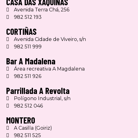
CASA DAS XAQUINAS
Avenida Terra Chá, 256
982 512 193
CORTIÑAS
Avenida Cidade de Viveiro, s/n
982 511 999
Bar A Madalena
Área recreativa A Magdalena
982 511 926
Parrillada A Revolta
Polígono Industrial, s/n
982 512 046
MONTERO
A Casilla (Goiriz)
982 511 525