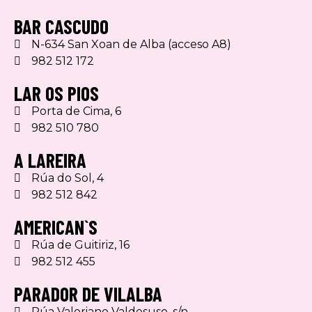
BAR CASCUDO
N-634 San Xoan de Alba (acceso A8)
982 512 172
LAR OS PIOS
Porta de Cima, 6
982 510 780
A LAREIRA
Rúa do Sol, 4
982 512 842
AMERICAN`S
Rúa de Guitiriz, 16
982 512 455
PARADOR DE VILALBA
Rúa Valeriano Valdesuso, s/n