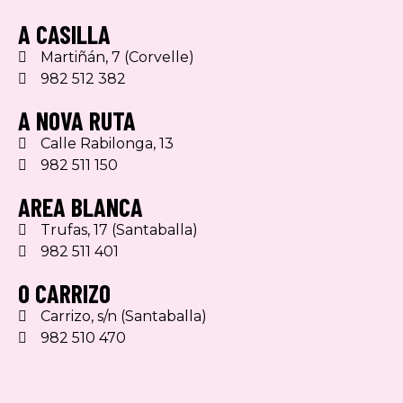
A CASILLA
Martiñán, 7 (Corvelle)
982 512 382
A NOVA RUTA
Calle Rabilonga, 13
982 511 150
AREA BLANCA
Trufas, 17 (Santaballa)
982 511 401
O CARRIZO
Carrizo, s/n (Santaballa)
982 510 470