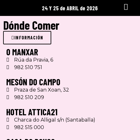
24 Y 25 de ABRIL de 2026
Dónde Comer
INFORMACIÓN
O MANXAR
Rúa da Pravia, 6
982 510 751
MESÓN DO CAMPO
Praza de San Xoan, 32
982 510 209
HOTEL ATTICA21
Charca do Alligal s/n (Santaballa)
982 515 000