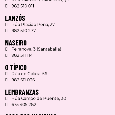
982 510 011
LANZÓS
Rúa Plácido Peña, 27
982 510 277
NASEIRO
Feiranova, 3 (Santaballa)
982 511 114
O TÍPICO
Rúa de Galicia, 56
982 511 036
LEMBRANZAS
Rúa Campo de Puente, 30
675 405 282