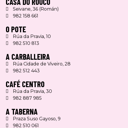
CASA DO ROUCO
Seivane, 36 (Román)
982 158 661
O POTE
Rúa da Pravia, 10
982 510 813
A CARBALLEIRA
Rúa Cidade de Viveiro, 28
982 512 443
CAFÉ CENTRO
Rúa da Pravia, 30
982 887 985
A TABERNA
Praza Suso Gayoso, 9
982 510 061